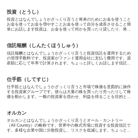
り、それぞれ使える金額が違います。簡単にお話しますな...
投資（とうし）
投資とはなんでしょうかざっくり言うと将来のためにお金を使うこと
お金を使ってお金を増やすことお金を使って自分を成長させること簡
単にお話します投資は、お金を使って何かを買ったり貸したり、将来
にわたってお金を増やすことを目指すお金の使い方のことを...
信託報酬（しんたくほうしゅう）
信託報酬とはなんでしょうかざっくり言うと投資信託を運用するため
の管理手数料です。投資家がファンド運用会社に支払う費用です。資
産額に応じて年率で計算されます。ちょっと詳しくお話します信託報
酬は、投資信託を利用する際に発生する管理手数料のことで...
仕手筋（してすじ）
仕手筋とはなんでしょうかざっくり言うと市場で株価を意図的に操作
する投資家グループです。彼らは大量の株を買ったり売ったりして株
価を動かします。一般の投資家を惑わせ、利益を得ることを目的とし
ています。ちょっと詳しくお話します仕手筋は、株式市場で...
オルカン
オルカンとはなんでしょうかざっくり言うとオール・カントリー
（All Country）の略称です。世界中の株式市場に投資する投資信託で
す。多様な企業や国に分散投資し、リスクを低減します。ちょっと詳
しくお話しますオルカンは、「オール・カントリー...