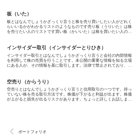
酬は、投資信託を利用する際に発生する管理手数料のことで...
板（いた）
板とはなんでしょうかざっくり言うと株を売り買いしたい人がどれく
らいいるかがわかるリストのようなものです売り板（うりいた）は株
を売りたい人のリストです買い板（かいいた）は株を買いたい人のリ
ストです簡単にお話します板には、「売り板」と「買い板」...
インサイダー取引（インサイダーとりひき）
インサイダー取引とはなんでしょうかざっくり言うと会社の内部情報
を利用して株の売買を行うことです。未公開の重要な情報を知る立場
にある人が、その情報を基に取引します。法律で禁止されており、違
反すると罰則があります。ちょっと詳しくお話しますインサ...
空売り（からうり）
空売りとはなんでしょうかざっくり言うと信用取引の一つです。持っ
ていない株を売る取引方法です。株価が下がると利益が出ます。株価
が上がると損失が出るリスクがあります。ちょっと詳しくお話します
空売りは、実際には持っていない株を売ることができる取引...
ポートフォリオ