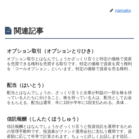
namako
関連記事
オプション取引（オプションとりひき）
オプション取引とはなんでしょうかざっくり言うと特定の価格で資産
を売買できる権利を売買する取引です。特定の価格で資産を買う権利
を「コールオプション」といいます。特定の価格で資産を売る権利を
「プットオプション」といいます。オプション（権利）を行...
配当（はいとう）
配当とはなんでしょうか。ざっくり言うと企業が利益の一部を株を持
っている人たちに分けること。株を持っている人は、配当としてお金
をもらえる。配当は通常、年に1回や半年に1回支払われる。具体的
にお話すると配当っていうのは、株式会社が儲かったお金の...
信託報酬（しんたくほうしゅう）
信託報酬とはなんでしょうかざっくり言うと投資信託を運用するため
の管理手数料です。投資家がファンド運用会社に支払う費用です。資
産額に応じて年率で計算されます。ちょっと詳しくお話します信託報