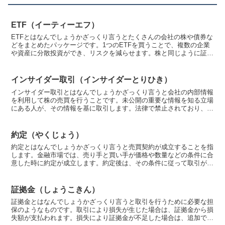
ETF（イーティーエフ）
ETFとはなんでしょうかざっくり言うとたくさんの会社の株や債券な
どをまとめたパッケージです。1つのETFを買うことで、複数の企業
や資産に分散投資ができ、リスクを減らせます。株と同じように証券
会社を通じて取引所で売買することができる投資信託で...
インサイダー取引（インサイダーとりひき）
インサイダー取引とはなんでしょうかざっくり言うと会社の内部情報
を利用して株の売買を行うことです。未公開の重要な情報を知る立場
にある人が、その情報を基に取引します。法律で禁止されており、違
反すると罰則があります。ちょっと詳しくお話しますインサ...
約定（やくじょう）
約定とはなんでしょうかざっくり言うと売買契約が成立することを指
します。金融市場では、売り手と買い手が価格や数量などの条件に合
意した時に約定が成立します。約定後は、その条件に従って取引が行
われます。ちょっと詳しくお話します約定とは、金融取引に...
証拠金（しょうこきん）
証拠金とはなんでしょうかざっくり言うと取引を行うために必要な担
保のようなものです。取引により損失が生じた場合は、証拠金から損
失額が支払われます。損失により証拠金が不足した場合は、追加で差